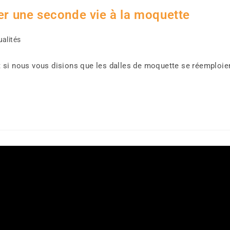
ner une seconde vie à la moquette
ualités
 si nous vous disions que les dalles de moquette se réemploien