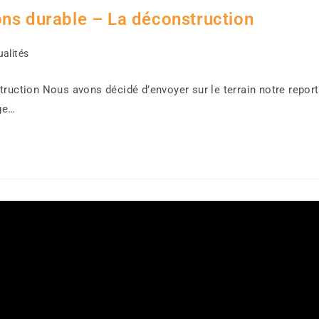
ons durable – La déconstruction
ualités
truction Nous avons décidé d’envoyer sur le terrain notre repor
age…