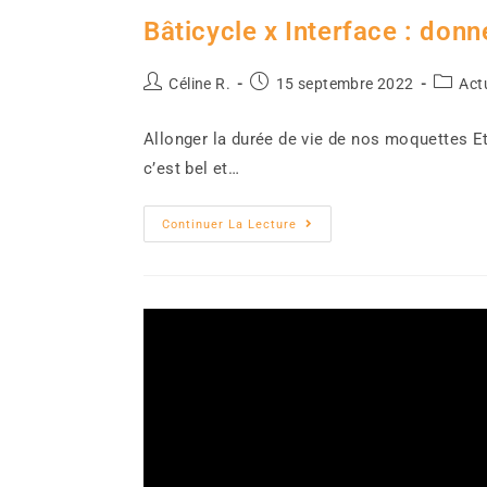
Bâticycle x Interface : don
Céline R.
15 septembre 2022
Act
Allonger la durée de vie de nos moquettes Et
c’est bel et…
Continuer La Lecture