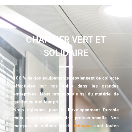
CHANTIER VERT ET
SOLIDAIRE
100 % de nos équipements proviennent de collecte
effectuées par nos soins dans les grandes
entreprises. Nous proposons ainsi du matériel de
qualité au meilleur prix.
Nous agissons pour le Développement Durable
mais aussi pour l’inclusion professionnelle. Nos
marques de collecte et de
réemploi
sont toutes