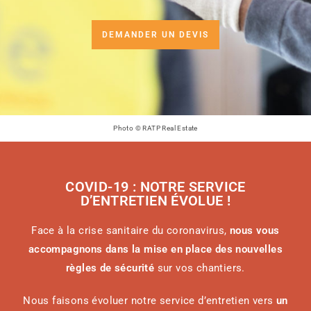
DEMANDER UN DEVIS
Photo © RATP Real Estate
COVID-19 : NOTRE SERVICE
D’ENTRETIEN ÉVOLUE !
Face à la crise sanitaire du coronavirus,
nous vous
accompagnons dans la mise en place des nouvelles
règles de sécurité
sur vos chantiers.
Nous faisons évoluer notre service d’entretien vers
un