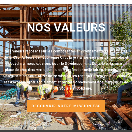
NOS VALEURS
Nos valeurs reposent sur les composantes environnementales et sociales
de la RSE. Acteurs de l’Économie Circulaire via nos services de réemploi et
d’upcycling, nous œuvrons pour le Développement Durable et la mise en
place de chantiers verts. L’inclusion professionnelle fait également partie
intégrante de notre ADN : notre mission, en tant qu’Entreprise d’Insertion
est d’accompagner socialement et professionnellement nos travailleurs de
l’Économie Sociale et Solidaire.
DÉCOUVRIR NOTRE MISSION ESS