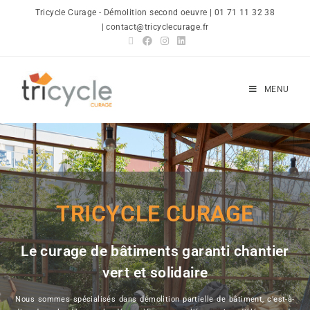
Tricycle Curage - Démolition second oeuvre | 01 71 11 32 38
| contact@tricyclecurage.fr
MENU
TRICYCLE CURAGE
Le curage de bâtiments garanti chantier
vert et solidaire
Nous sommes spécialisés dans démolition partielle de bâtiment, c’est-à-