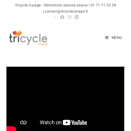
Tricycle Curage - Démolition second oeuvre | 01 71 11 32 38
| contact@tricyclecurage.fr
MENU