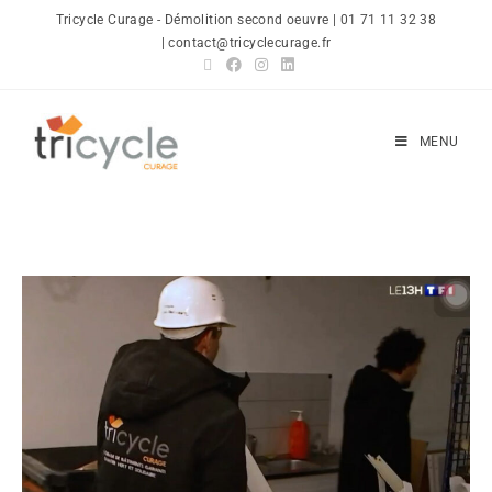
Tricycle Curage - Démolition second oeuvre | 01 71 11 32 38
| contact@tricyclecurage.fr
MENU