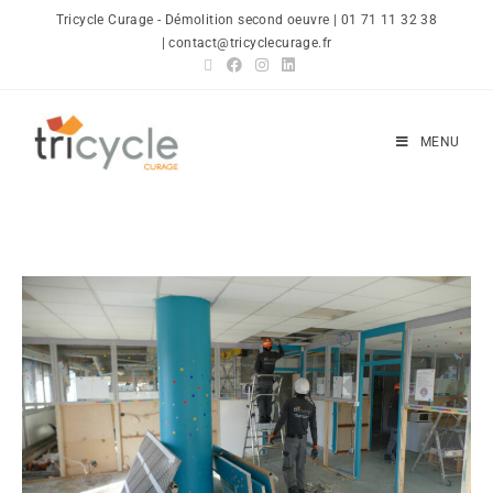
Tricycle Curage - Démolition second oeuvre | 01 71 11 32 38
| contact@tricyclecurage.fr
MENU